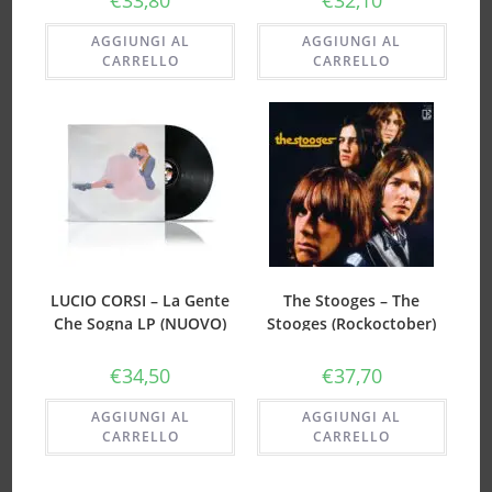
AGGIUNGI AL
AGGIUNGI AL
CARRELLO
CARRELLO
LUCIO CORSI – La Gente
The Stooges – The
Che Sogna LP (NUOVO)
Stooges (Rockoctober)
(Vinyl Whiskey Limited
Edt.) (Indie Exclusive) Ed.
€
34,50
€
37,70
limitata whiskey
Ristampa (NUOVO)
AGGIUNGI AL
AGGIUNGI AL
CARRELLO
CARRELLO