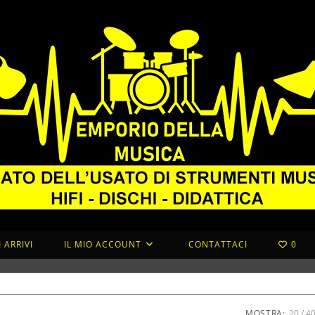
 ARRIVI
IL MIO ACCOUNT
CONTATTACI
0
MOSTRA:
20
4