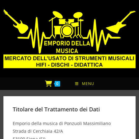
0
MENU
Titolare del Trattamento dei Dati
Emporio della musica di Ponzuoli Massimiliano
Strada di Cerchiaia 42/A
53100 Siena (SI)