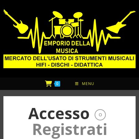
0
MENU
Accesso
O
Registrati