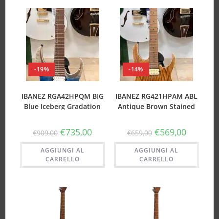
-19%
-14%
IBANEZ RGA42HPQM BIG
IBANEZ RG421HPAM ABL
Blue Iceberg Gradation
Antique Brown Stained
(NUOVO)
Low Gloss (NUOVO)
€
735,00
€
569,00
€
909,00
€
659,00
AGGIUNGI AL
AGGIUNGI AL
CARRELLO
CARRELLO