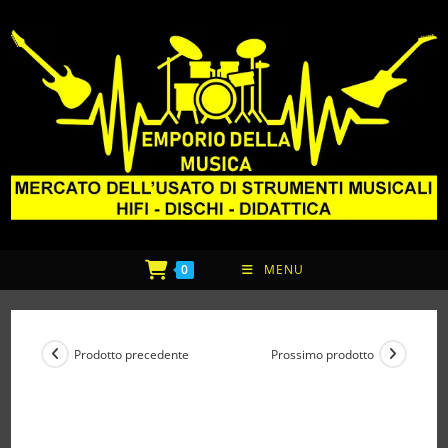
0
MENU
Prodotto precedente
Prossimo prodotto