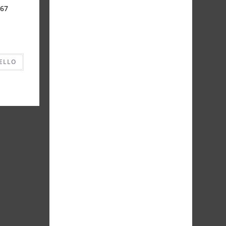
467
ELLO