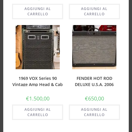
AGGIUNGI AL
AGGIUNGI AL
CARRELLO
CARRELLO
1969 VOX Series 90
FENDER HOT ROD
Vintage Amp Head & Cab
DELUXE U.S.A. 2006
w/ Celestion Silver Bell
(USATO)
T1656 Speakers
€
1.500,00
€
650,00
AGGIUNGI AL
AGGIUNGI AL
CARRELLO
CARRELLO