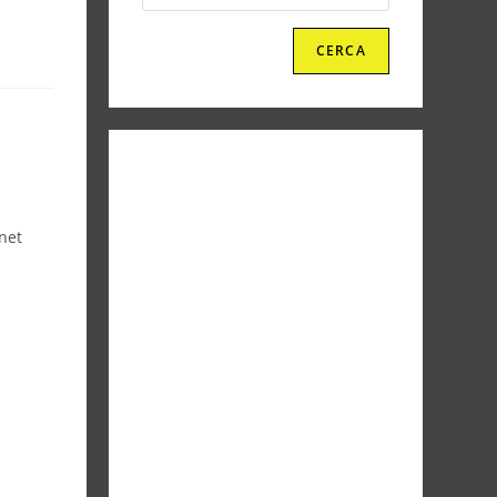
CERCA
net