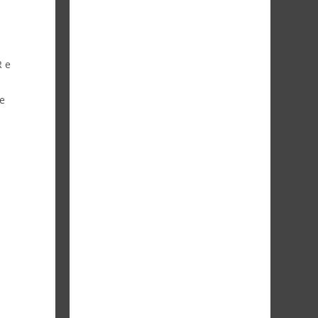
R e
re